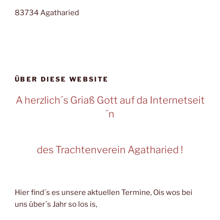
83734 Agatharied
ÜBER DIESE WEBSITE
A herzlich´s Griaß Gott auf da Internetseit
´n
des Trachtenverein Agatharied !
Hier find´s es unsere aktuellen Termine, Ois wos bei
uns über´s Jahr so los is,