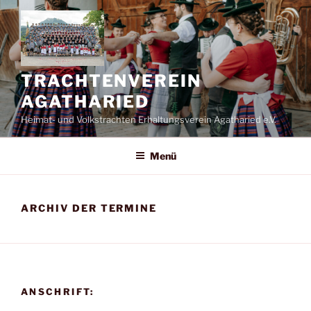
Zum
Inhalt
springen
TRACHTENVEREIN
AGATHARIED
Heimat- und Volkstrachten Erhaltungsverein Agatharied e.V.
Menü
ARCHIV DER TERMINE
ANSCHRIFT: